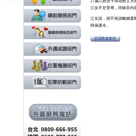
27歲江姓女子與胡姓丈
江女不甘受辱，持錄音內
江女說，胡不肯談離婚還
時保護令。