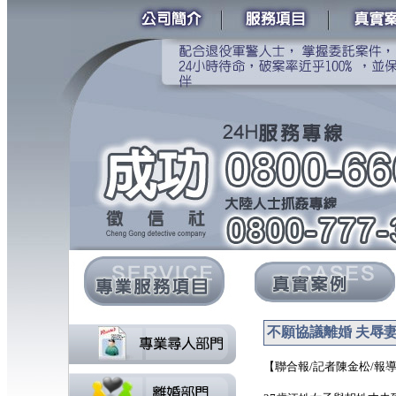
不願協議離婚 夫辱
【聯合報/記者陳金松/報導】 2