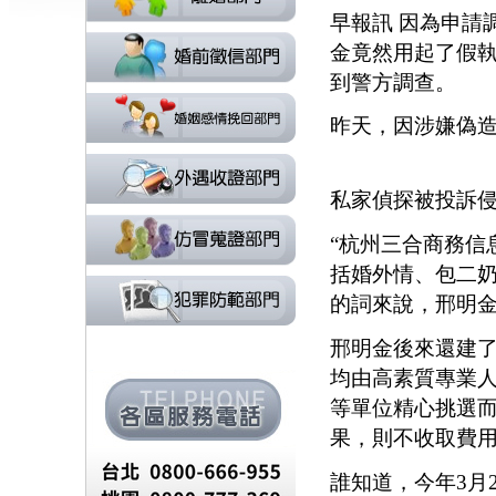
早報訊 因為申請
金竟然用起了假
到警方調查
昨天，因涉嫌偽
私家偵探被投
“杭州三合商務信
括婚外情、包二
的詞來說，邢明
邢明金後來還建了
均由高素質專業
等單位精心挑選
果，則不收取
誰知道，今年3月