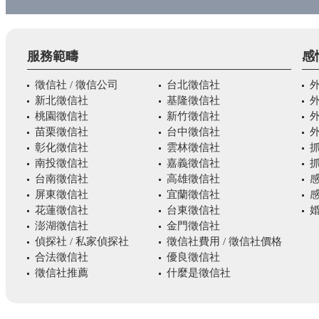
服務範疇
感
徵信社 / 徵信公司
台北徵信社
新北徵信社
基隆徵信社
桃園徵信社
新竹徵信社
苗栗徵信社
台中徵信社
彰化徵信社
雲林徵信社
南投徵信社
嘉義徵信社
台南徵信社
高雄徵信社
屏東徵信社
宜蘭徵信社
花蓮徵信社
台東徵信社
婚
澎湖徵信社
金門徵信社
偵探社 / 私家偵探社
徵信社費用 / 徵信社價格
合法徵信社
優良徵信社
徵信社推薦
什麼是徵信社